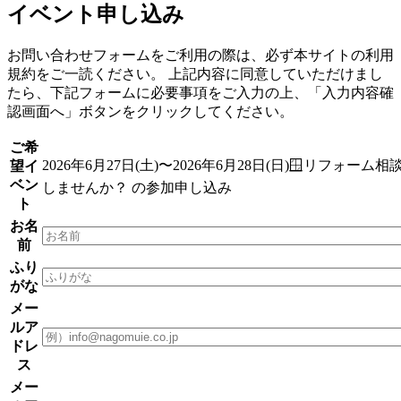
イベント申し込み
お問い合わせフォームをご利用の際は、必ず本サイトの
利用
規約
をご一読ください。 上記内容に同意していただけまし
たら、下記フォームに必要事項をご入力の上、「入力内容確
認画面へ」ボタンをクリックしてください。
ご希
2026年6月27日(土)〜2026年6月28日(日)🪟リフォーム相
望イ
ベン
しませんか？
の参加申し込み
ト
お名
前
ふり
がな
メー
ルア
ドレ
ス
メー