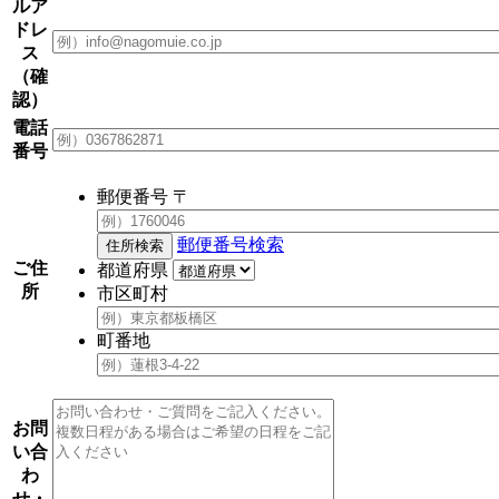
ルア
ドレ
ス
（確
認）
電話
番号
郵便番号
〒
郵便番号検索
ご住
都道府県
所
市区町村
町番地
お問
い合
わ
せ・