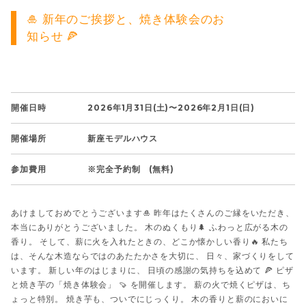
🎍 新年のご挨拶と、焼き体験会のお
知らせ 🍕
開催日時
2026年1月31日(土)〜2026年2月1日(日)
開催場所
新座モデルハウス
参加費用
※完全予約制 (無料)
あけましておめでとうございます🎍 昨年はたくさんのご縁をいただき、
本当にありがとうございました。 木のぬくもり🌲 ふわっと広がる木の
香り。 そして、薪に火を入れたときの、どこか懐かしい香り🔥 私たち
は、そんな木造ならではのあたたかさを大切に、 日々、家づくりをして
います。 新しい年のはじまりに、 日頃の感謝の気持ちを込めて 🍕 ピザ
と焼き芋の「焼き体験会」 🍠 を開催します。 薪の火で焼くピザは、ち
ょっと特別。 焼き芋も、ついでにじっくり。 木の香りと薪のにおいに