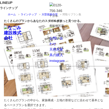
LINEUP
ラインナップ
ホーム
ラインナップ
大型規格住宅
間取りプラン集
〒176-
たくさんのプランからあなたのスタイルがきっと見つかる。
0046 東京
都板橋区蓮
根3-4-22
お問い合
わせ
天然木家
具の購入
instagram
たくさんのプランの中から、家族構成・土地の形状などに合わせて基本とな
るベースプランを選択できます。