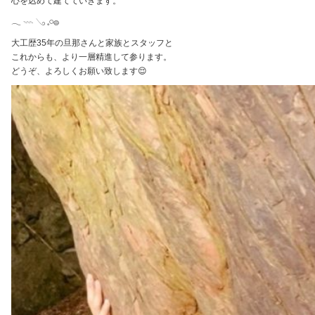
心を込めて建てていきます。
𓂃 𓇠 𓂅 𓈒𓏸𓐍
大工歴35年の旦那さんと家族とスタッフと
これからも、より一層精進して参ります。
どうぞ、よろしくお願い致します😌