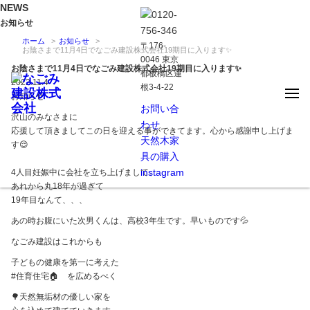
NEWS
お知らせ
ホーム
お知らせ
〒176-
お陰さまで11月4日でなごみ建設株式会社19期目に入ります✨
0046 東京
お陰さまで11月4日でなごみ建設株式会社19期目に入ります✨
都板橋区蓮
2022.11.4
根3-4-22
お知らせ
お問い合
沢山のみなさまに
わせ
応援して頂きましてこの日を迎える事ができてます。心から感謝申し上げま
天然木家
す😌
具の購入
instagram
4人目妊娠中に会社を立ち上げまして、
あれから丸18年が過ぎて
19年目なんて、、、
あの時お腹にいた次男くんは、高校3年生です。早いものです💦
なごみ建設はこれからも
子どもの健康を第一に考えた
#住育住宅🏠 を広めるべく
🌳天然無垢材の優しい家を